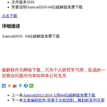
文件版本
2016
简要说明
Autocad2016 64位破解版免费下载
点击下载
详细描述
Autocad2016 64位破解版免费下载
破解软件为网络下载，只为个人研究学习用，造成的一
切商业问题均与本站和本公司无关
上一条
Autocad2012-2014 32和64位破解版免费下载
下一条
文泰编程软件-等离子火焰切割，雕刻机等均可用