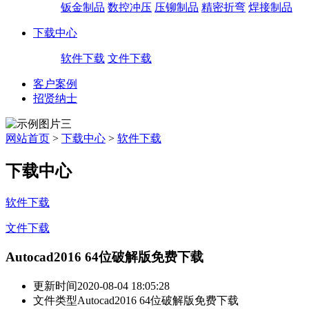
钣金制品
数控冲压
压铆制品
精密折弯
焊接制品
下载中心
软件下载
文件下载
客户案例
招贤纳士
网站首页
>
下载中心
>
软件下载
下载中心
软件下载
文件下载
Autocad2016 64位破解版免费下载
更新时间
2020-08-04 18:05:28
文件类型
Autocad2016 64位破解版免费下载