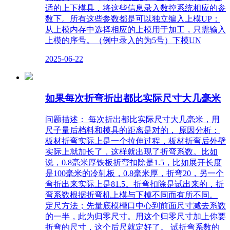
适的上下模具，将这些信息录入数控系统相应的参
数下。所有这些参数都是可以独立编入上模UP：
从上模内存中选择相应的上模用于加工，只需输入
上模的序号。（例中录入的为5号）下模UN
2025-06-22
如果每次折弯折出都比实际尺寸大几毫米
问题描述： 每次折出都比实际尺寸大几毫米，用
尺子量后档料和模具的距离是对的， 原因分析：
板材折弯实际上是一个拉伸过程，板材折弯后外壁
实际上就加长了，这样就出现了折弯系数。比如
说，0.8毫米厚铁板折弯扣除是1.5，比如展开长度
是100毫米的冷轧板，0.8毫米厚，折弯20，另一个
弯折出来实际上是81.5。折弯扣除是试出来的，折
弯系数根据折弯机上模与下模不同而有所不同。
定尺方法；先量底模槽口中心到前面尺寸减去系数
的一半，此为归零尺寸。用这个归零尺寸加上你要
折弯的尺寸，这个后尺就定好了。 试折弯系数的