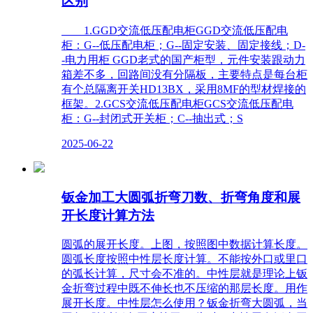
区别
1.GGD交流低压配电柜GGD交流低压配电
柜：G--低压配电柜；G--固定安装、固定接线；D-
-电力用柜 GGD老式的国产柜型，元件安装跟动力
箱差不多，回路间没有分隔板，主要特点是每台柜
有个总隔离开关HD13BX，采用8MF的型材焊接的
框架。2.GCS交流低压配电柜GCS交流低压配电
柜：G--封闭式开关柜；C--抽出式；S
2025-06-22
钣金加工大圆弧折弯刀数、折弯角度和展
开长度计算方法
圆弧的展开长度。上图，按照图中数据计算长度。
圆弧长度按照中性层长度计算。不能按外口或里口
的弧长计算，尺寸会不准的。中性层就是理论上钣
金折弯过程中既不伸长也不压缩的那层长度。用作
展开长度。中性层怎么使用？钣金折弯大圆弧，当