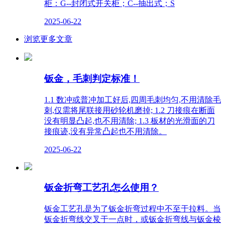
柜：G--封闭式开关柜；C--抽出式；S
2025-06-22
浏览更多文章
钣金，毛刺判定标准！
1.1 数冲或普冲加工好后,四周毛刺均匀,不用清除毛
刺,仅需将尾联接用砂轮机磨掉; 1.2 刀接痕在断面
没有明显凸起,也不用清除; 1.3 板材的光滑面的刀
接痕迹,没有异常凸起也不用清除。
2025-06-22
钣金折弯工艺孔怎么使用？
钣金工艺孔是为了钣金折弯过程中不至于拉料。当
钣金折弯线交叉于一点时，或钣金折弯线与钣金棱