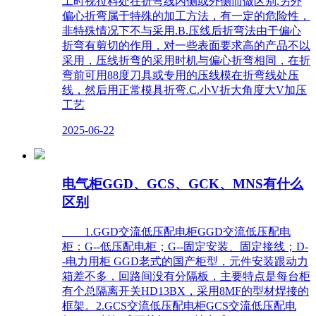
工时视拉料处在折弯线内侧或外侧而做区别.另外
偏心折弯属于特殊的加工方法，有一定的危险性，
非特殊情况下不与采用.B.压线后折弯法由于偏心
折弯有剪切的作用，对一些表面要求高的产品不以
采用，压线折弯的采用时机与偏心折弯相同，在折
弯前可用88度刀具或专用的压线模在折弯线处压
线，然后用正常模具折弯.C.小V折大角度大V加压
工艺
2025-06-22
电气柜GGD、GCS、GCK、MNS有什么
区别
1.GGD交流低压配电柜GGD交流低压配电
柜：G--低压配电柜；G--固定安装、固定接线；D-
-电力用柜 GGD老式的国产柜型，元件安装跟动力
箱差不多，回路间没有分隔板，主要特点是每台柜
有个总隔离开关HD13BX，采用8MF的型材焊接的
框架。2.GCS交流低压配电柜GCS交流低压配电