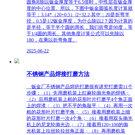
圆角R除以钣金厚度等于6.5倍时，中性层在钣金厚
度的中心位置。所以，下图中钣金圆弧长度计算就
等于：3.14*（20+0.5）/2=32.2,其中：20是折弯半
径，0.5是1/2钣金厚度，为什么除以2？因为计算的
是半径，等于半个圆的周长，我们折弯是90度，等
于1/4圆的周长。其他角度计算公式可以先除以
180，在乘以折弯角度。
2025-06-22
不锈钢产品焊接打磨方法
钣金厂不锈钢产品焊疤打磨很有讲究打磨需11个
步骤：（1）先用磨机装上红麻轮抛光角的焊锈；
（2）后用磨机装上粗的花形叶片打磨平4个角正面
上的焊渣；（3）把不平的角敲平；（4）再用一次
粗的花形叶片打磨平角；（5）接着用磨机装上细
的花形叶片打磨一次4个角；（6）接着用双头抛光
机上的尼龙轮抛光边；（7）接着用120×100的抛
光机装上拉丝轮拉丝角正面；（8）再用磨机装