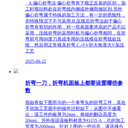
A.偏心折弯法 偏心折弯有下模正反装的区别，加
工时视拉料处在折弯线内侧或外侧而做区别.另外
偏心折弯属于特殊的加工方法，有一定的危险性，
非特殊情况下不与采用.B.压线后折弯法由于偏心
折弯有剪切的作用，对一些表面要求高的产品不以
采用，压线折弯的采用时机与偏心折弯相同，在折
弯前可用88度刀具或专用的压线模在折弯线处压
线，然后用正常模具折弯.C.小V折大角度大V加压
工艺
2025-06-22
折弯一刀，折弯机面板上都要设置哪些参
数
假如有如下图所示的一个单弯头的折弯工件，其在
手动加工页面中的操作过程如下：从图中不难看
出：该工件的板厚为2mm，单端的翻边高度为
20mm。另外假设该板料材质为Q235-A，总的加工
宽度为2000mm。针对上图的一些信息，请选择合