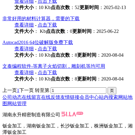
查看详细
-
点击下载
文件大小
：10 Kb
点击次数
：52
更新时间
：2025-02-13
非常好用的材料计算器，需要的下载
查看详细
-
点击下载
文件大小
： Kb
点击次数
：0
更新时间
：2025-06-22
Autocad2016 64位破解版免费下载
查看详细
-
点击下载
文件大小
：10 Kb
点击次数
：8
更新时间
：2020-08-04
文泰编程软件-等离子火焰切割，雕刻机等均可用
查看详细
-
点击下载
文件大小
：10 Kb
点击次数
：8
更新时间
：2020-08-04
上一页
1
下一页
转至第
公司动态
在线留言
在线反馈
友情链接
会员中心
站内搜索
网站地
图
网站管理
湖南永升精密制造有限公司
钣金加工，湖南钣金加工，长沙钣金加工，株洲钣金加工，湘
潭钣金加工