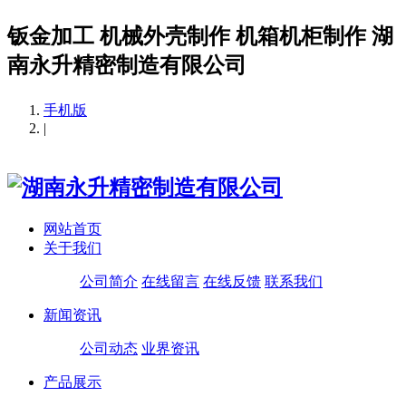
钣金加工 机械外壳制作 机箱机柜制作 湖
南永升精密制造有限公司
手机版
|
网站首页
关于我们
公司简介
在线留言
在线反馈
联系我们
新闻资讯
公司动态
业界资讯
产品展示