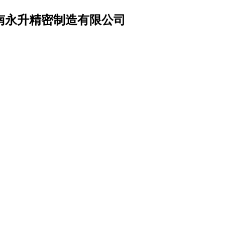
湖南永升精密制造有限公司