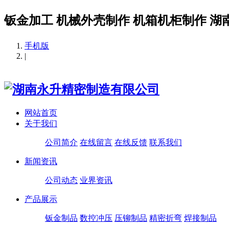
钣金加工 机械外壳制作 机箱机柜制作 
手机版
|
网站首页
关于我们
公司简介
在线留言
在线反馈
联系我们
新闻资讯
公司动态
业界资讯
产品展示
钣金制品
数控冲压
压铆制品
精密折弯
焊接制品