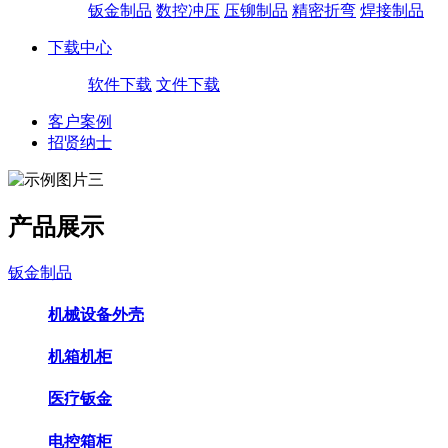
钣金制品
数控冲压
压铆制品
精密折弯
焊接制品
下载中心
软件下载
文件下载
客户案例
招贤纳士
产品展示
钣金制品
机械设备外壳
机箱机柜
医疗钣金
电控箱柜